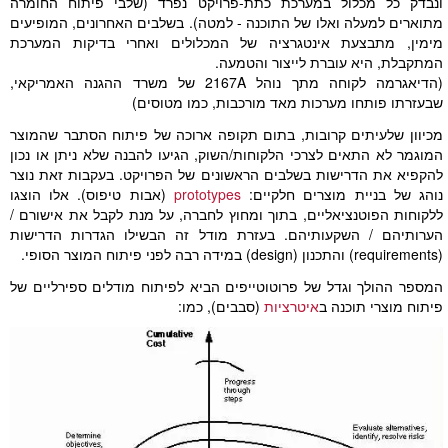
ונבדק כל מכלול במערכת כתת-פרויקט נפרד (שלבי פיתוח החומרה
מתוארים למעלה ואלו של התוכנה - למטה). בשלבים האחרונים, המופיעים
מימין, מתבצעת אינטגרציה של המכלולים ואחרי בדיקות המערכת
המתקבלת, היא עוברת לייצור והטמעה.
(הדיאגרמה לקוחה מתך נוהל 2167A של משרד ההגנה האמריקאי,
שבעזרתו פותחו מערכות מאד מורכבות, כמו מטוסים)
מכיוון שלעיתים קרובות, בתום תקופה ארוכה של פיתוח הסתבר שהמוצר
המוגמר לא התאים לצרכי הלקוחות/השוק, הגיעו להבנה שלא ניתן או נכון
להקפיא את הדרישות בשלבים הראשונים של הפרויקט. בעקבות זאת נוצר
נוהג של בניית מוצרים חלקיים:
prototypes
(אבות טיפוס). אלו הוצגו
ללקוחות הפוטנציאליים, בתוך ומחוץ לחברה, על מנת לקבל את אישורם /
הערותיהם / השקעותיהם. בעזרת מודל זה הבשילו הגדרות הדרישות
(requirements) והתכנון (design) במידה רבה לפני פיתוח המוצר הסופי.
המספר ההולך וגדל של פרוטוטייפים הביא לפיתוח מודלים ספירליים של
פיתוח מוצרי תוכנה ב
איטרציות
(סבבים), כמו: