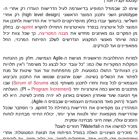
שימו לב שבמודל המופיע בדיאגרמה לעיל הדרישות הוגדרו רק אחרי ה-
prototype השני ותכנון המוצר הראשוני (high level design) רק אחרי
השלישי. בהמשך עברו בחלק מהפרויקטים להגדיר את הדרישות ולתכנן את
המוצר לכל איטרציה בנפרד והאיטרציות התחילו להקרא
sprint
-ים. בחלק
מן המקרים גם מארגנים מחדש את
מבנה המטריצה
, כך שכל צוות יכיל
כמה שיותר מאנשי המקצוע הנדרשים לשלב הפיתוח המרכזי, החל
ממאפיינים ועד לבודקים.
למרות ההתלהבות הראשונית מגישת ה-Agile הגמישה, חלק מן ההנחות
המקלות המקוריות שלו כמו: "כל עובד יכול לבצע כל משימה" ו"אין תלויות
בין הצוותים" התגלו כמוטעות. לכן מתפתחות עוד ועוד שיטות על מנת
לפתור את הכשלים בשיטה. ישנם ארגונים שנטשו את התכנון והביצוע
העצמאיים לכל צוות וחזרו לתכנון משותף (כמו
Scrum of Scrums
) שבו
מתכננים מראש כמה איטרציות יחד (PI =
Program Increment
). הועלתה
אף הטענה שעד שאחרון האנשים בארגון לא יהיה מחויב לשיטה, היא לא
תעבוד (רחוק מאד מהצוותים העצמאיים שבבסיס ה-Agile).
המהדרין גם מקפיאים את הדרישות בתחילת כל sprint, כי הסתבר שככל
שהדרישות מוקפאות יותר ולטווח ארוך יותר, יכולת החיזוי מבחינת לוחות
הזמנים עולה, ושזה חיוני מבחינה עסקית.
מזכיר למישהו את ה-Waterfall? חוזרים לשם?
לי מזכירים השינויים האלה במודל הפיתוח את תנועת המטוטלת: אחרי
שמרחיקים מדי לכיוון אחד, מתחילים לחזור; וכך הלוך וחזור, עד לנקודת