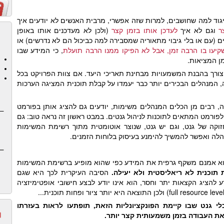
גוד למה שחושבים, למרות שזה אפשרי, מרבית האנשים לא יודעים איך
ר
וגם לא איך
לעדכן אותו בזמן קצר
(ולכן לא מעדכנים אותו באופן
ים (עם או בלי גיבוי מתאוריה שמסבירה למה כביכול הם לא נדרשים) או
יעו בו הרבה זמן, אבל לא הפיקו ממנו הרבה תועלת
, כי המידע שבו
ן המציאות.
ורך בהבנת המשמעויות מבחינת תאריכי היעד. אם צוות הפרויקט בכל
 המנהלים הבכירים יותר כבר יעמדו על קבלת תוכנית המציגה הערכות
, רבים מן הכלים המנהלים משימות, יודעים גם להציג אותן בפורמט
לפורמט המתאים לתוכנות לניהול גנטים. במבט ראשון זה נראה טוב: גם
זוקה של גנט, וגם יש גנט, שנוצר אוטומטית מתוך רשימת המשימות
הלה ואפשר להמשיך להימנע בעיסוק בלוחות הזמנים.
א אמנם משקף גרפית את המידע כפי שהוא מופיע ברשימת המשימות
 תוכנית לא ריאליסטית ולא יעילה.
הסיבה העיקרית לכך היא שגם
להציג הקצאות יתר וחסר, הוא אינו יודע לבצע חישובי אופטימיזציה
י גנט שבו קיימת הפונקציונליות הזאת, תופתעו לראות בעזרתו
ת העבודה בזמן משמעותית קצר יותר.