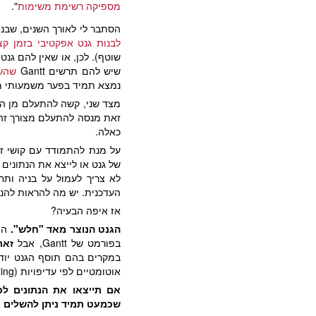
מספיקה רשימת משימות
".
הסתבר לי לאורך השנים, שבני
לבנות גנט אפקטיבי בזמן קצ
שוטף). לכן, או שאין להם גנט
שיש להם תרשים Gantt
שהשק
נמצא תמיד בפער משמעותי מ
מצד שני, קשה להתעלם מן הצ
זאת מנסה להתעלם מצורך זה,
כאלה.
על מנת להתמודד עם קושי זה
של גנט או לייצא את הנתונים 
לא צריך לעמול על בניה ותח
העדכנית. יש מה להראות להנ
אז איפה הבעיה?
הגנט הנוצר מאד "חלש".
הו
בפורמט של Gantt, אבל
זאת
במקרים בהם תוסף הגנט יודע 
אוטומטיים לפי עדיפויות (full resource leveling) ולכן התוצאה היא יותר ציור ופחות תוכנית...
אם תייצאו את הנתונים לכל
שכמעט תמיד ניתן להשלים א