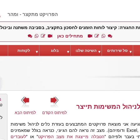
הפרויקט מתקצר - ומהר
ת החגורה: קיצור לוחות הזמנים לחסכון בתקציב, בסביבה משתנה וביכו
מתחילים כאן
סל שירותים
השיטה שלנו
בלוג
לקוחות
▼
▼
▼
▼
ב
טי
וכנה לניהול המשימות תייצר
למיתוס הקודם
למיתוס הבא
לק
מגיעה אני מוצאת פרויקטים המתבצעים בעזרת כלים לניהול משימות
בלבד (Excel, JIRA, TFS, Monday ודומיהם). מצב זה נראה להם הגיוני, כנראה בגלל שמאמינים
י בעבר ולפיהם "
הטבלה מייצגת את מצב הפרויקט
" או "
לעובדים