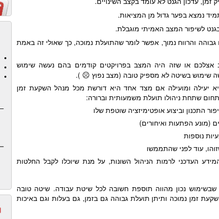
 זמן, עדכון הגנט לא עומד בקצב השינויים.
יד נמצא בפער גדול מן המציאות.
גנט לשיפור המצב האמיתי מוגבלת.
בוהה והרווח נמוך, אפשר לומר שהתועלת נמוכה, כך שאולי זה באמת
אצלכם או שזה היה המצב בפרויקטים קודמים בהם נעשה שימוש
☹
ה שימוש בשיטה לא מספיק טובה (מצב נפוץ
).
היא יעילה ומועילה אם מצד אחד היא דורשת מכל מנהל השקעת זמן
לתחום שתחת ניהולו תועלת משמעותית וברורה:
פור התכנון וביצוע אופטימיזציה שוטפת שלו
ם (מונע הפתעות ואיחורים)
עיות נוספות
והו, עוד לפני שהתממשו
ידע העדכני לרמות הניהול השונות, על מנת שיוכלו לקבל החלטות
 שבשימוש נכון מהווה תוספת חשובה לכל שיטת עבודה. שיטה טובה
שקעת זמן נמוכה ותיתן תועלת גבוהה גם בזמן, גם בעלות וגם באיכות